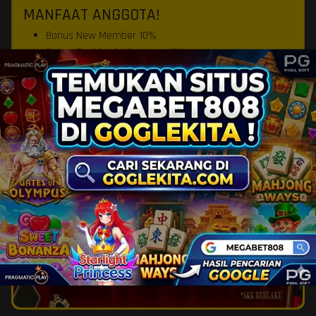
MANFAAT ANGGOTA!
Bonus New Member 10%
Bonus Cashback Mingguan 10%
Bonus Loyalty Bulanan
Bonus Referral 5%
TOP PROMOTION