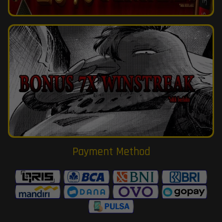
Payment Method